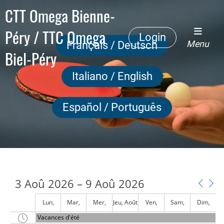
CTT Omega Bienne-
Péry / TTC Omega
Login
Menu
Français / Deutsch
Biel-Péry
0
00
Italiano / English
1
00
Español / Português
2
00
3
00
4
00
5
3 Aoû 2026 – 9 Aoû 2026
00
6
Lun,
Mar,
Mer,
Jeu, Août
Ven,
Sam,
Dim,
00
Vacances d'été
Août 3
Août 4
Août 5
6
Août 7
Août 8
Août 9