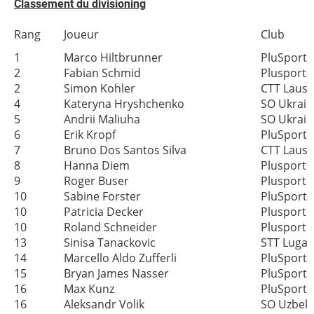
Classement du divisioning
Rang
Joueur
Club
1
Marco Hiltbrunner
PluSport 
2
Fabian Schmid
Plusport 
2
Simon Kohler
CTT Laus
4
Kateryna Hryshchenko
SO Ukrain
5
Andrii Maliuha
SO Ukrain
6
Erik Kropf
PluSport 
7
Bruno Dos Santos Silva
CTT Laus
8
Hanna Diem
Plusport 
9
Roger Buser
Plusport 
10
Sabine Forster
PluSport 
10
Patricia Decker
Plusport 
10
Roland Schneider
Plusport 
13
Sinisa Tanackovic
STT Luga
14
Marcello Aldo Zufferli
PluSport 
15
Bryan James Nasser
PluSport 
16
Max Kunz
PluSport 
16
Aleksandr Volik
SO Uzbeki