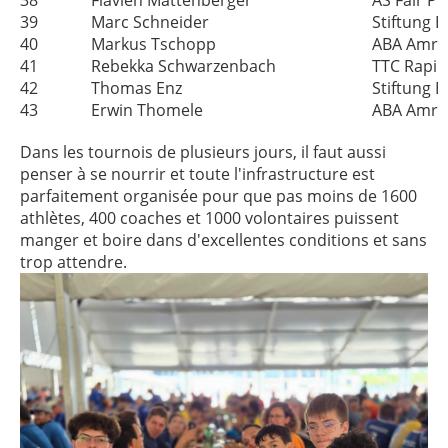
38
Flavien Mattenberger
AS Fair P
39
Marc Schneider
Stiftung 
40
Markus Tschopp
ABA Amris
41
Rebekka Schwarzenbach
TTC Rapid
42
Thomas Enz
Stiftung 
43
Erwin Thomele
ABA Amris
Dans les tournois de plusieurs jours, il faut aussi
penser à se nourrir et toute l'infrastructure est
parfaitement organisée pour que pas moins de 1600
athlètes, 400 coaches et 1000 volontaires puissent
manger et boire dans d'excellentes conditions et sans
trop attendre.