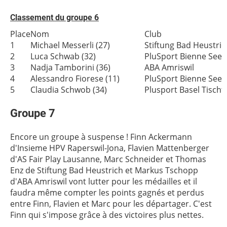
Classement du groupe 6
Place
Nom
Club
1
Michael Messerli (27)
Stiftung Bad Heustric
2
Luca Schwab (32)
PluSport Bienne Seel
3
Nadja Tamborini (36)
ABA Amriswil
4
Alessandro Fiorese (11)
PluSport Bienne Seel
5
Claudia Schwob (34)
Plusport Basel Tischt
Groupe 7
Encore un groupe à suspense ! Finn Ackermann
d'Insieme HPV Raperswil-Jona, Flavien Mattenberger
d'AS Fair Play Lausanne, Marc Schneider et Thomas
Enz de Stiftung Bad Heustrich et Markus Tschopp
d'ABA Amriswil vont lutter pour les médailles et il
faudra même compter les points gagnés et perdus
entre Finn, Flavien et Marc pour les départager. C'est
Finn qui s'impose grâce à des victoires plus nettes.