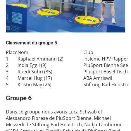
Classement du groupe 5
Place
Nom
Club
1
Raphael Ammann (2)
Insieme HPV Rappersw
2
India Eggli (9)
PluSport Bienne Seel
3
Ruedi Suhri (35)
Plusport Basel Tischt
4
Marcel Hug (17)
ABA Amriswil
5
Kristin May (26)
Stiftung Bad Heustric
Groupe 6
Dans ce groupe nous avons Luca Schwab et
Alessandro Fiorese de PluSport Bienne, Michael
Messerli de Stiftung Bad Heustrich, Nadja Tamburini