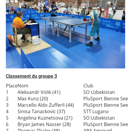
Classement du groupe 3
Place
Nom
Club
1
Aleksandr Volik (41)
SO Uzbekistan
2
Max Kunz (20)
PluSport Bienne Seel
3
Marcello Aldo Zufferli (44)
PluSport Bienne Seel
4
Sinisa Tanackovic (37)
STT Lugano
5
Angelina Kuznetsova (21)
SO Uzbekistan
6
Bryan James Nasser (28)
PluSport Bienne Seel
7
Thomas Thaler (38)
ABA Amriswil