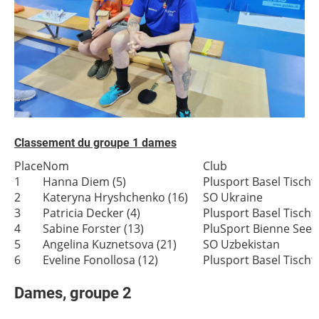
Classement du groupe 1 dames
Place
Nom
Club
1
Hanna Diem (5)
Plusport Basel Tischt
2
Kateryna Hryshchenko (16)
SO Ukraine
3
Patricia Decker (4)
Plusport Basel Tischt
4
Sabine Forster (13)
PluSport Bienne Seel
5
Angelina Kuznetsova (21)
SO Uzbekistan
6
Eveline Fonollosa (12)
Plusport Basel Tischt
Dames, groupe 2