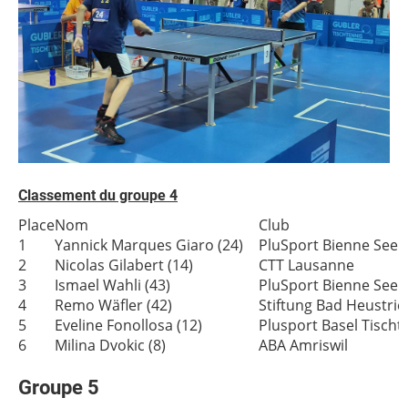
Classement du groupe 4
Place
Nom
Club
1
Yannick Marques Giaro (24)
PluSport Bienne Seel
2
Nicolas Gilabert (14)
CTT Lausanne
3
Ismael Wahli (43)
PluSport Bienne Seel
4
Remo Wäfler (42)
Stiftung Bad Heustric
5
Eveline Fonollosa (12)
Plusport Basel Tischt
6
Milina Dvokic (8)
ABA Amriswil
Groupe 5