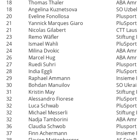
18
Thomas Thaler
ABA Amris
18
Angelina Kuznetsova
SO Uzbeki
20
Eveline Fonollosa
Plusport 
21
Yannick Marques Giaro
PluSport 
21
Nicolas Gilabert
CTT Laus
23
Remo Wäfler
Stiftung 
24
Ismael Wahli
PluSport 
24
Milina Dvokic
ABA Amris
26
Marcel Hug
ABA Amris
27
Ruedi Suhri
Plusport 
28
India Eggli
PluSport 
29
Raphael Ammann
Insieme H
30
Bohdan Manuilov
SO Ukrain
31
Kristin May
Stiftung 
32
Alessandro Fiorese
PluSport 
32
Luca Schwab
PluSport 
32
Michael Messerli
Stiftung 
32
Nadja Tamborini
ABA Amris
36
Claudia Schwob
Plusport 
37
Finn Achermann
Insieme H