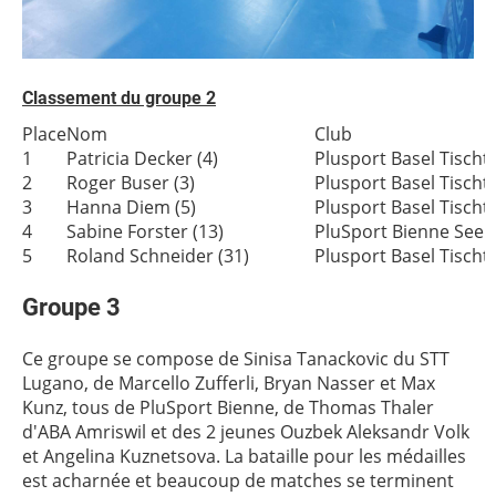
Classement du groupe 2
Place
Nom
Club
1
Patricia Decker (4)
Plusport Basel Tischt
2
Roger Buser (3)
Plusport Basel Tischt
3
Hanna Diem (5)
Plusport Basel Tischt
4
Sabine Forster (13)
PluSport Bienne Seel
5
Roland Schneider (31)
Plusport Basel Tischt
Groupe 3
Ce groupe se compose de Sinisa Tanackovic du STT
Lugano, de Marcello Zufferli, Bryan Nasser et Max
Kunz, tous de PluSport Bienne, de Thomas Thaler
d'ABA Amriswil et des 2 jeunes Ouzbek Aleksandr Volk
et Angelina Kuznetsova. La bataille pour les médailles
est acharnée et beaucoup de matches se terminent