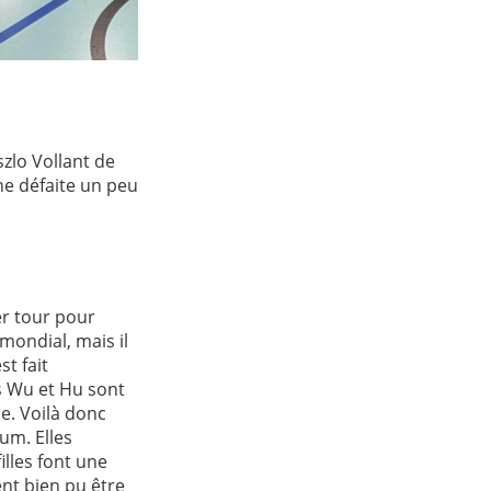
zlo Vollant de
ne défaite un peu
er tour pour
mondial, mais il
t fait
s Wu et Hu sont
e. Voilà donc
ium. Elles
illes font une
ent bien pu être