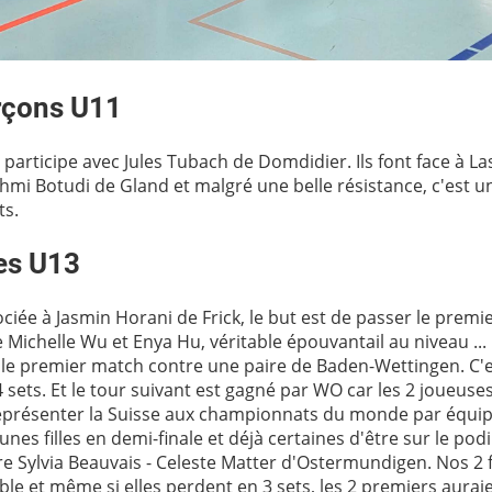
rçons U11
articipe avec Jules Tubach de Domdidier. Ils font face à Las
shmi Botudi de Gland et malgré une belle résistance, c'est u
ts.
les U13
ociée à Jasmin Horani de Frick, le but est de passer le premi
 Michelle Wu et Enya Hu, véritable épouvantail au niveau ... 
 le premier match contre une paire de Baden-Wettingen. C'es
sets. Et le tour suivant est gagné par WO car les 2 joueuse
eprésenter la Suisse aux championnats du monde par équip
unes filles en demi-finale et déjà certaines d'être sur le pod
re Sylvia Beauvais - Celeste Matter d'Ostermundigen. Nos 2 f
le et même si elles perdent en 3 sets, les 2 premiers aurai