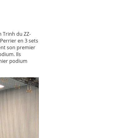
m Trinh du ZZ-
 Perrier en 3 sets
ent son premier
odium. Ils
emier podium