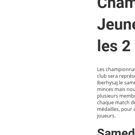
Cham
Jeun
les 2
Les championnat
club sera représ
Iberhysaj le sam
minces mais nou
plusieurs membr
chaque match déb
médailles, pour 
joueurs.
Samedi