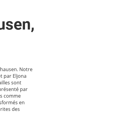
usen,
uhausen. Notre
t par Eljona
illes sont
présenté par
ais comme
nsformés en
rites des