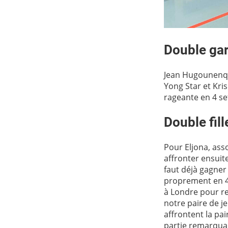
Double ga
Jean Hugounenq p
Yong Star et Kri
rageante en 4 se
Double fil
Pour Eljona, ass
affronter ensuite
faut déjà gagner
proprement en 4 
à Londre pour r
notre paire de je
affrontent la pai
partie remarquab