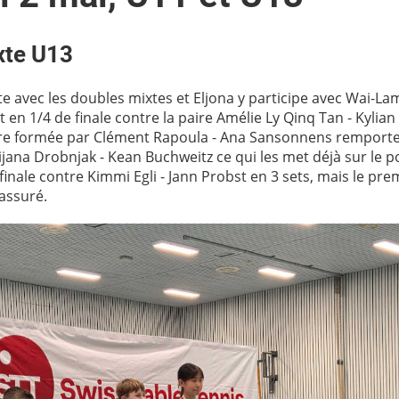
xte U13
e avec les doubles mixtes et Eljona y participe avec Wai-La
t en 1/4 de finale contre la paire Amélie Ly Qinq Tan - Kylian
aire formée par Clément Rapoula - Ana Sansonnens remport
ijana Drobnjak - Kean Buchweitz ce qui les met déjà sur le p
finale contre Kimmi Egli - Jann Probst en 3 sets, mais le pr
 assuré.