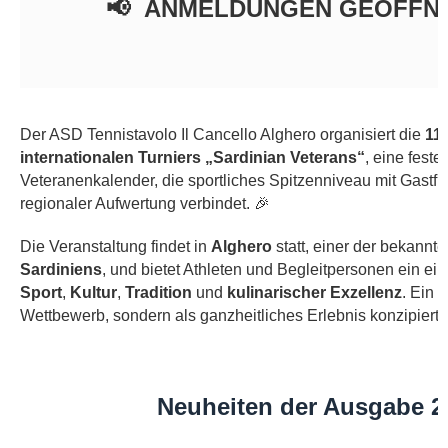
📢
ANMELDUNGEN GEÖFFN
Der ASD Tennistavolo Il Cancello Alghero organisiert die
11
internationalen Turniers „Sardinian Veterans“
, eine fest
Veteranenkalender, die sportliches Spitzenniveau mit Gastf
regionaler Aufwertung verbindet.
🎉
Die Veranstaltung findet in
Alghero
statt, einer der bekannt
Sardiniens
, und bietet Athleten und Begleitpersonen ein ei
Sport
,
Kultur
,
Tradition
und
kulinarischer Exzellenz
. Ein 
Wettbewerb, sondern als ganzheitliches Erlebnis konzipiert i
Neuheiten der Ausgabe 2