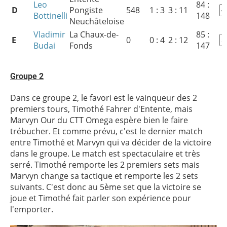
Leo
84 :
D
Pongiste
548
1 : 3
3 : 11
Bottinelli
148
Neuchâteloise
Vladimir
La Chaux-de-
85 :
E
0
0 : 4
2 : 12
Budai
Fonds
147
Groupe 2
Dans ce groupe 2, le favori est le vainqueur des 2
premiers tours, Timothé Fahrer d'Entente, mais
Marvyn Our du CTT Omega espère bien le faire
trébucher. Et comme prévu, c'est le dernier match
entre Timothé et Marvyn qui va décider de la victoire
dans le groupe. Le match est spectaculaire et très
serré. Timothé remporte les 2 premiers sets mais
Marvyn change sa tactique et remporte les 2 sets
suivants. C'est donc au 5ème set que la victoire se
joue et Timothé fait parler son expérience pour
l'emporter.