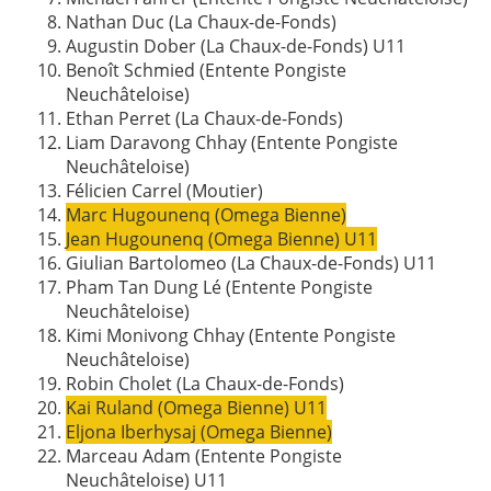
Nathan Duc (
La Chaux-de-Fonds)
Augustin Dober
(La Chaux-de-Fonds) U11
Benoît Schmied (
Entente Pongiste
Neuchâteloise)
Ethan Perret (La Chaux-de-Fonds)
Liam Daravong Chhay
(Entente Pongiste
Neuchâteloise)
Félicien Carrel (Moutier)
Marc Hugounenq (Omega Bienne)
Jean Hugounenq (Omega Bienne) U11
Giulian Bartolomeo
(La Chaux-de-Fonds) U11
Pham Tan Dung Lé
(Entente Pongiste
Neuchâteloise)
Kimi Monivong Chhay
(Entente Pongiste
Neuchâteloise)
Robin Cholet
(La Chaux-de-Fonds)
Kai Ruland (Omega Bienne) U11
Eljona Iberhysaj (Omega Bienne)
Marceau Adam (Entente Pongiste
Neuchâteloise) U11