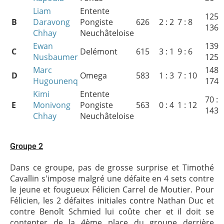
Liam
Entente
125 :
B
Daravong
Pongiste
626
2 : 2
7 : 8
136
Chhay
Neuchâteloise
Ewan
139 :
C
Delémont
615
3 : 1
9 : 6
Nusbaumer
125
Marc
148 :
D
Omega
583
1 : 3
7 : 10
Hugounenq
174
Kimi
Entente
70 :
E
Monivong
Pongiste
563
0 : 4
1 : 12
143
Chhay
Neuchâteloise
Groupe 2
Dans ce groupe, pas de grosse surprise et Timothé
Cavallin s'impose malgré une défaite en 4 sets contre
le jeune et fougueux Félicien Carrel de Moutier. Pour
Félicien, les 2 défaites initiales contre Nathan Duc et
contre Benoît Schmied lui coûte cher et il doit se
contenter de la 4ème place du groupe derrière