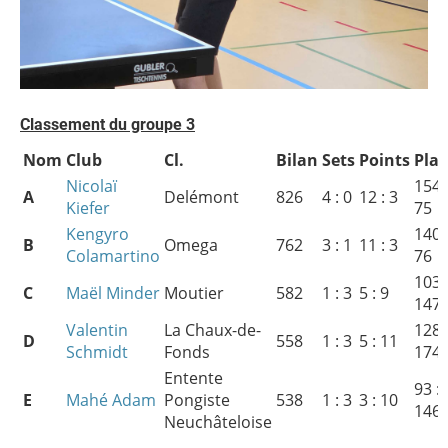
Classement du groupe 3
Nom
Club
Cl.
Bilan
Sets
Points
Plac
Nicolaï
154 
A
Delémont
826
4 : 0
12 : 3
Kiefer
75
Kengyro
140 
B
Omega
762
3 : 1
11 : 3
Colamartino
76
103 
C
Maël Minder
Moutier
582
1 : 3
5 : 9
147
Valentin
La Chaux-de-
128 
D
558
1 : 3
5 : 11
Schmidt
Fonds
174
Entente
93 :
E
Mahé Adam
Pongiste
538
1 : 3
3 : 10
146
Neuchâteloise