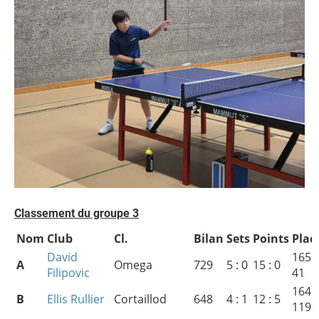
Classement du groupe 3
Nom
Club
Cl.
Bilan
Sets
Points
Plac
David
165 :
A
Omega
729
5 : 0
15 : 0
Filipovic
41
164 :
B
Ellis Rullier
Cortaillod
648
4 : 1
12 : 5
119