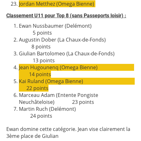
Jordan Metthez (Omega Bienne)
Classement U11 pour Top 8 (sans Passeports loisir) :
Ewan Nussbaumer (Delémont)
5
points
Augustin Dober
(La Chaux-de-Fonds)
8
points
Giulian Bartolomeo
(La Chaux-de-Fonds)
13
points
Jean Hugounenq (Omega Bienne)
14 points
Kai Ruland (Omega Bienne)
22 points
Marceau Adam (Entente Pongiste
Neuchâteloise) 23 points
Martin Ruch (Delémont)
24 points
Ewan domine cette catégorie. Jean vise clairement la
3ème place de Giulian