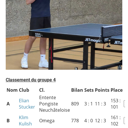
Classement du groupe 4
Nom
Club
Cl.
Bilan
Sets
Points
Place
Entente
Elian
153 :
A
Pongiste
809
3 : 1
11 : 3
Stucker
101
Neuchâteloise
Klim
161 :
B
Omega
778
4 : 0
12 : 3
Kulish
102