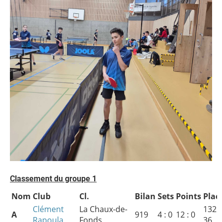
Classement du groupe 1
Nom
Club
Cl.
Bilan
Sets
Points
Plac
Clément
La Chaux-de-
132 :
A
919
4 : 0
12 : 0
Rapoula
Fonds
36