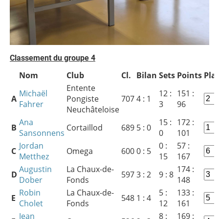
Classement du groupe 4
Nom
Club
Cl.
Bilan
Sets
Points
Pla
Entente
Michaël
12 :
151 :
A
Pongiste
707
4 : 1
Fahrer
3
96
Neuchâteloise
Ana
15 :
172 :
B
Cortaillod
689
5 : 0
Sansonnens
0
101
Jordan
0 :
57 :
C
Omega
600
0 : 5
Metthez
15
167
Augustin
La Chaux-de-
174 :
D
597
3 : 2
9 : 8
Dober
Fonds
148
Robin
La Chaux-de-
5 :
133 :
E
548
1 : 4
Cholet
Fonds
12
161
Jean
8 :
169 :