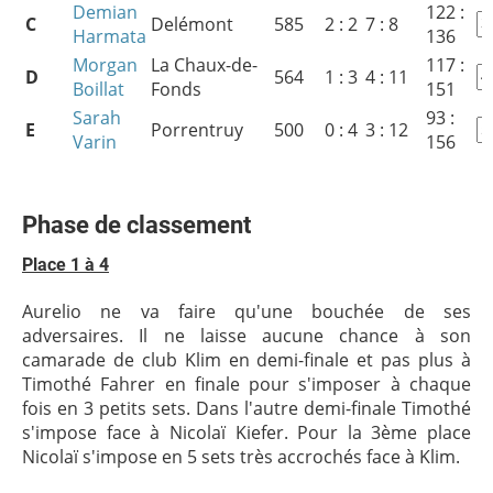
Demian
122 :
C
Delémont
585
2 : 2
7 : 8
Harmata
136
Morgan
La Chaux-de-
117 :
D
564
1 : 3
4 : 11
Boillat
Fonds
151
Sarah
93 :
E
Porrentruy
500
0 : 4
3 : 12
Varin
156
Phase de classement
Place 1 à 4
Aurelio ne va faire qu'une bouchée de ses
adversaires. Il ne laisse aucune chance à son
camarade de club Klim en demi-finale et pas plus à
Timothé Fahrer en finale pour s'imposer à chaque
fois en 3 petits sets. Dans l'autre demi-finale Timothé
s'impose face à Nicolaï Kiefer. Pour la 3ème place
Nicolaï s'impose en 5 sets très accrochés face à Klim.