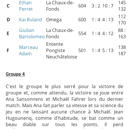
Ethan
La Chaux-de-
145 :
C
604
3 : 2
10 : 7
Perret
Fonds
132
112 :
D
Kai Ruland
Omega
600
1 : 4
4 : 13
170
Giulian
La Chaux-de-
88 :
E
554
1 : 4
4 : 12
Bartolomeo
Fonds
163
Entente
Marceau
138 :
F
Pongiste
501
1 : 4
5 : 13
Adam
187
Neuchâteloise
Groupe 4
C'est le groupe le plus serré pour la victoire de
groupe et, comme attendu, la victoire se joue entre
Ana Sansonnens et Michaël Fahrer lors du dernier
match. Mais Ana fait parler sa vitesse et sa science du
jeu en ne laissant aucune chance à Michaël. Jean
Hugounenq, comme d'habitude, se bat comme un
beau diable sur tous les points. Il perd