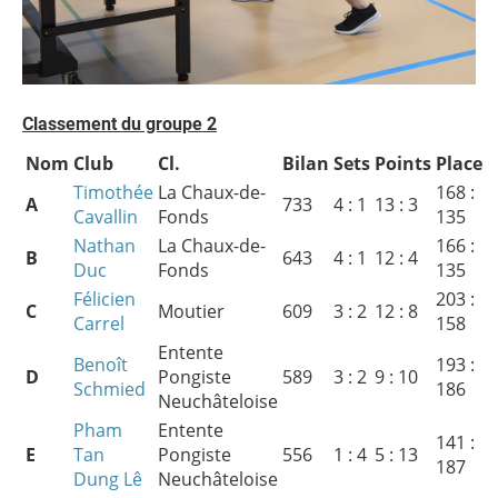
Classement du groupe 2
Nom
Club
Cl.
Bilan
Sets
Points
Place
Timothée
La Chaux-de-
168 :
A
733
4 : 1
13 : 3
Cavallin
Fonds
135
Nathan
La Chaux-de-
166 :
B
643
4 : 1
12 : 4
Duc
Fonds
135
Félicien
203 :
C
Moutier
609
3 : 2
12 : 8
Carrel
158
Entente
Benoît
193 :
D
Pongiste
589
3 : 2
9 : 10
Schmied
186
Neuchâteloise
Pham
Entente
141 :
E
Tan
Pongiste
556
1 : 4
5 : 13
187
Dung Lê
Neuchâteloise