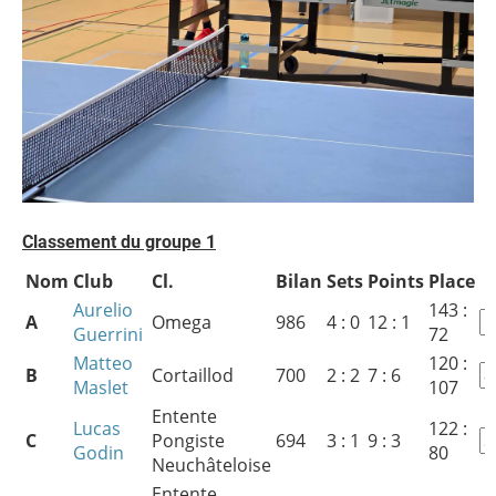
Classement du groupe 1
Nom
Club
Cl.
Bilan
Sets
Points
Place
Aurelio
143 :
A
Omega
986
4 : 0
12 : 1
Guerrini
72
Matteo
120 :
B
Cortaillod
700
2 : 2
7 : 6
Maslet
107
Entente
Lucas
122 :
C
Pongiste
694
3 : 1
9 : 3
Godin
80
Neuchâteloise
Entente