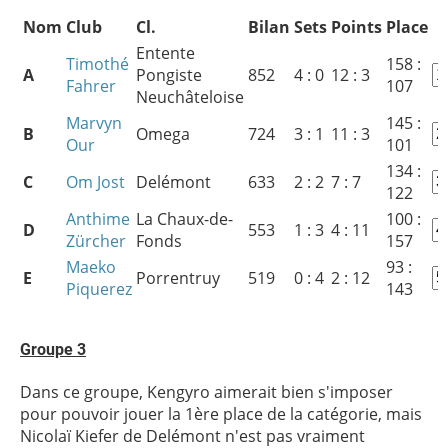
Nom
Club
Cl.
Bilan
Sets
Points
Place
Entente
Timothé
158 :
A
Pongiste
852
4 : 0
12 : 3
Fahrer
107
Neuchâteloise
Marvyn
145 :
B
Omega
724
3 : 1
11 : 3
Our
101
134 :
C
Om Jost
Delémont
633
2 : 2
7 : 7
122
Anthime
La Chaux-de-
100 :
D
553
1 : 3
4 : 11
Zürcher
Fonds
157
Maeko
93 :
E
Porrentruy
519
0 : 4
2 : 12
Piquerez
143
Groupe 3
Dans ce groupe, Kengyro aimerait bien s'imposer
pour pouvoir jouer la 1ère place de la catégorie, mais
Nicolaï Kiefer de Delémont n'est pas vraiment