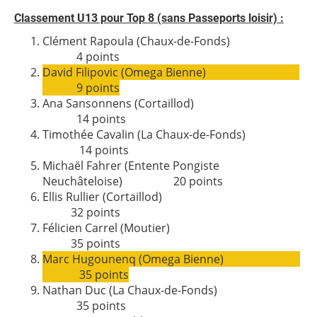
Classement U13 pour Top 8 (sans Passeports loisir) :
Clément Rapoula (Chaux-de-Fonds)
4 points
David Filipovic (Omega Bienne)
9 points
Ana Sansonnens (Cortaillod)
14 points
Timothée Cavalin (La Chaux-de-Fonds)
14 points
Michaël Fahrer (Entente Pongiste
Neuchâteloise) 20 points
Ellis Rullier (Cortaillod)
32 points
Félicien Carrel (Moutier)
35 points
Marc Hugounenq (Omega Bienne)
35 points
Nathan Duc (La Chaux-de-Fonds)
35 points