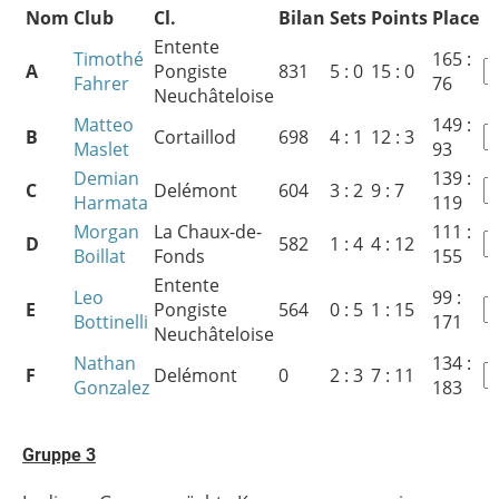
Nom
Club
Cl.
Bilan
Sets
Points
Place
Entente
Timothé
165 :
A
Pongiste
831
5 : 0
15 : 0
Fahrer
76
Neuchâteloise
Matteo
149 :
B
Cortaillod
698
4 : 1
12 : 3
Maslet
93
Demian
139 :
C
Delémont
604
3 : 2
9 : 7
Harmata
119
Morgan
La Chaux-de-
111 :
D
582
1 : 4
4 : 12
Boillat
Fonds
155
Entente
Leo
99 :
E
Pongiste
564
0 : 5
1 : 15
Bottinelli
171
Neuchâteloise
Nathan
134 :
F
Delémont
0
2 : 3
7 : 11
Gonzalez
183
Gruppe 3