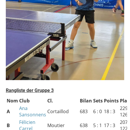
Rangliste der Gruppe 3
Nom
Club
Cl.
Bilan
Sets
Points
Plac
Ana
229 :
A
Cortaillod
683
6 : 0
18 : 3
Sansonnens
126
Félicien
207 :
B
Moutier
638
5 : 1
17 : 3
Carrel
122