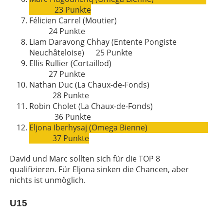
23 Punkte
Félicien Carrel (Moutier)
24
Punkte
Liam Daravong Chhay
(Entente Pongiste
Neuchâteloise) 25
Punkte
Ellis Rullier (Cortaillod)
27
Punkte
Nathan Duc (La Chaux-de-Fonds)
28
Punkte
Robin Cholet
(La Chaux-de-Fonds)
36
Punkte
Eljona Iberhysaj (Omega Bienne)
37 Punkte
David und Marc sollten sich für die TOP 8
qualifizieren. Für Eljona sinken die Chancen, aber
nichts ist unmöglich.
U15