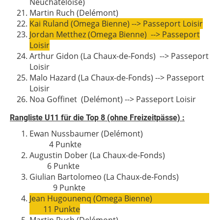
Neuchâteloise)
Martin Ruch
(Delémont)
Kai Ruland (Omega Bienne)
--> Passeport Loisir
Jordan Metthez (Omega Bienne)
--> Passeport
Loisir
Arthur Gidon
(La Chaux-de-Fonds)
--> Passeport
Loisir
Malo Hazard
(La Chaux-de-Fonds)
--> Passeport
Loisir
Noa Goffinet
(Delémont)
--> Passeport Loisir
Rangliste U11 für die Top 8 (ohne Freizeitpässe)
:
Ewan Nussbaumer (Delémont)
4
Punkte
Augustin Dober
(La Chaux-de-Fonds)
6
Punkte
Giulian Bartolomeo
(La Chaux-de-Fonds)
9
Punkte
Jean Hugounenq (Omega Bienne)
11 Punkte