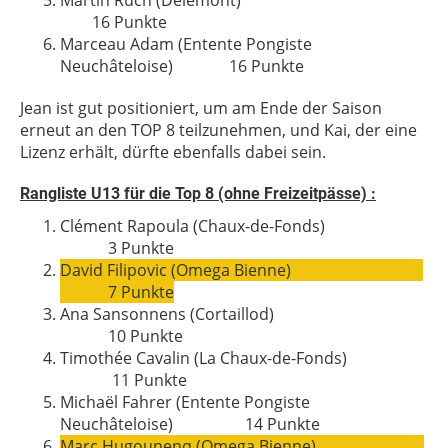
Martin Ruch (Delémont)
16 Punkte
Marceau Adam (Entente Pongiste
Neuchâteloise) 16 Punkte
Jean ist gut positioniert, um am Ende der Saison
erneut an den TOP 8 teilzunehmen, und Kai, der eine
Lizenz erhält, dürfte ebenfalls dabei sein.
Rangliste U13 für die Top 8 (ohne Freizeitpässe)
:
Clément Rapoula (Chaux-de-Fonds)
3
Punkte
David Filipovic (Omega Bienne)
7 Punkte
Ana Sansonnens (Cortaillod)
10
Punkte
Timothée Cavalin (La Chaux-de-Fonds)
11
Punkte
Michaël Fahrer (Entente Pongiste
Neuchâteloise) 14
Punkte
Marc Hugounenq (Omega Bienne)