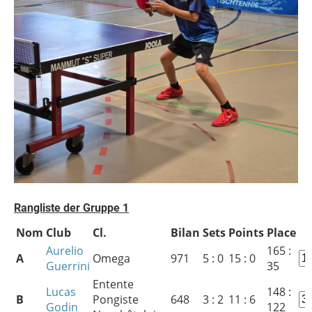
Rangliste der Gruppe 1
Nom
Club
Cl.
Bilan
Sets
Points
Place
Aurelio
165 :
A
Omega
971
5 : 0
15 : 0
Guerrini
35
Entente
Lucas
148 :
B
Pongiste
648
3 : 2
11 : 6
Godin
122