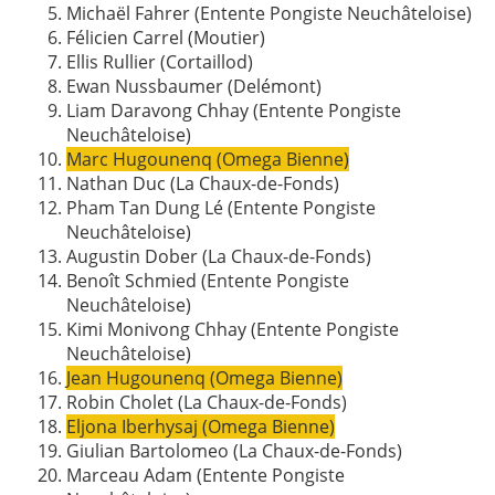
Michaël Fahrer (Entente Pongiste Neuchâteloise)
Félicien Carrel (Moutier)
Ellis Rullier (Cortaillod)
Ewan Nussbaumer (Delémont)
Liam Daravong Chhay
(Entente Pongiste
Neuchâteloise)
Marc Hugounenq (Omega Bienne)
Nathan Duc (
La Chaux-de-Fonds)
Pham Tan Dung Lé
(Entente Pongiste
Neuchâteloise)
Augustin Dober
(La Chaux-de-Fonds)
Benoît Schmied (
Entente Pongiste
Neuchâteloise)
Kimi Monivong Chhay
(Entente Pongiste
Neuchâteloise)
Jean Hugounenq (Omega Bienne)
Robin Cholet
(La Chaux-de-Fonds)
Eljona Iberhysaj (Omega Bienne)
Giulian Bartolomeo
(La Chaux-de-Fonds)
Marceau Adam (Entente Pongiste