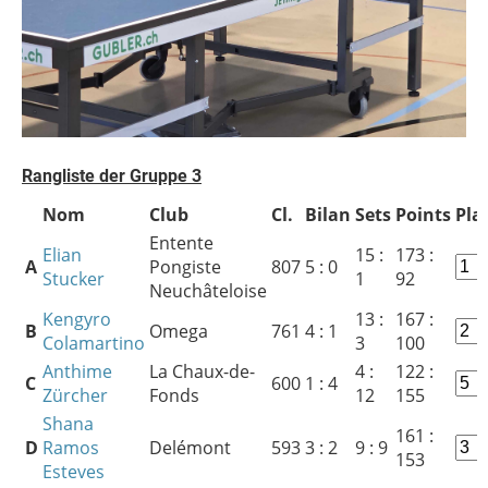
Rangliste der Gruppe
3
Nom
Club
Cl.
Bilan
Sets
Points
Pla
Entente
Elian
15 :
173 :
A
Pongiste
807
5 : 0
Stucker
1
92
Neuchâteloise
Kengyro
13 :
167 :
B
Omega
761
4 : 1
Colamartino
3
100
Anthime
La Chaux-de-
4 :
122 :
C
600
1 : 4
Zürcher
Fonds
12
155
Shana
161 :
D
Ramos
Delémont
593
3 : 2
9 : 9
153
Esteves