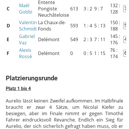
Entente
Maël
132 :
C
Pongiste
613
3 : 2
9 : 7
Gobbi
128
Neuchâteloise
Valentin
La Chaux-de-
150 :
D
593
1 : 4
5 : 13
Schmidt
Fonds
188
Gabriel
145 :
E
Delémont
549
2 : 3
7 : 11
Vaz
176
Alexis
76 :
F
Delémont
0
0 : 5
1 : 15
Rossé
174
Platzierungsrunde
Platz 1 bis 4
Aurelio lässt keinen Zweifel aufkommen. Im Halbfinale
braucht er zwar 4 Sätze, um Nicolaï Kiefer zu
besiegen, aber im Finale nimmt er gegen Timothé
Fahrer eindrucksvoll Revanche. Endlich ein Sieg für
Aurelio, der sich sicherlich gefragt haben muss, ob er