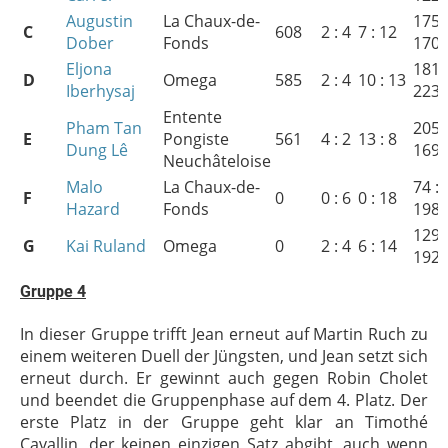
Augustin
La Chaux-de-
175 :
C
608
2 : 4
7 : 12
Dober
Fonds
170
Eljona
181 :
D
Omega
585
2 : 4
10 : 13
Iberhysaj
223
Entente
Pham Tan
205 :
E
Pongiste
561
4 : 2
13 : 8
Dung Lê
169
Neuchâteloise
Malo
La Chaux-de-
74 :
F
0
0 : 6
0 : 18
Hazard
Fonds
198
129 :
G
Kai Ruland
Omega
0
2 : 4
6 : 14
192
Gruppe 4
In dieser Gruppe trifft Jean erneut auf Martin Ruch zu
einem weiteren Duell der Jüngsten, und Jean setzt sich
erneut durch. Er gewinnt auch gegen Robin Cholet
und beendet die Gruppenphase auf dem 4. Platz. Der
erste Platz in der Gruppe geht klar an Timothé
Cavallin, der keinen einzigen Satz abgibt, auch wenn