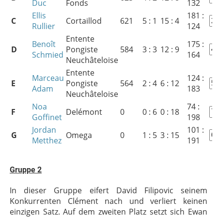
Duc
Fonds
132
Ellis
181 :
C
Cortaillod
621
5 : 1
15 : 4
Rullier
124
Entente
Benoît
175 :
D
Pongiste
584
3 : 3
12 : 9
Schmied
164
Neuchâteloise
Entente
Marceau
124 :
E
Pongiste
564
2 : 4
6 : 12
Adam
183
Neuchâteloise
Noa
74 :
F
Delémont
0
0 : 6
0 : 18
Goffinet
198
Jordan
101 :
G
Omega
0
1 : 5
3 : 15
Metthez
191
Gruppe 2
In dieser Gruppe eifert David Filipovic seinem
Konkurrenten Clément nach und verliert keinen
einzigen Satz. Auf dem zweiten Platz setzt sich Ewan