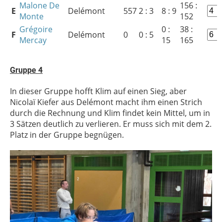
Malone De
156 :
E
Delémont
557
2 : 3
8 : 9
Monte
152
Grégoire
0 :
38 :
F
Delémont
0
0 : 5
Mercay
15
165
Gruppe 4
In dieser Gruppe hofft Klim auf einen Sieg, aber
Nicolaï Kiefer aus Delémont macht ihm einen Strich
durch die Rechnung und Klim findet kein Mittel, um in
3 Sätzen deutlich zu verlieren. Er muss sich mit dem 2.
Platz in der Gruppe begnügen.