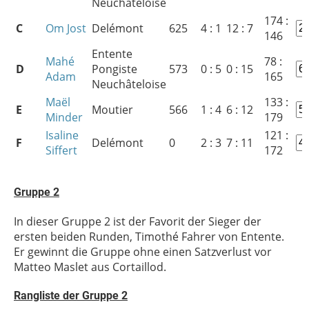
Neuchâteloise
174 :
C
Om Jost
Delémont
625
4 : 1
12 : 7
146
Entente
Mahé
78 :
D
Pongiste
573
0 : 5
0 : 15
Adam
165
Neuchâteloise
Maël
133 :
E
Moutier
566
1 : 4
6 : 12
Minder
179
Isaline
121 :
F
Delémont
0
2 : 3
7 : 11
Siffert
172
Gruppe 2
In dieser Gruppe 2 ist der Favorit der Sieger der
ersten beiden Runden, Timothé Fahrer von Entente.
Er gewinnt die Gruppe ohne einen Satzverlust vor
Matteo Maslet aus Cortaillod.
Rangliste der Gruppe
2