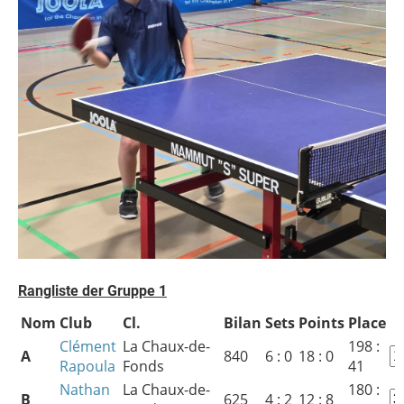
Rangliste der Gruppe 1
Nom
Club
Cl.
Bilan
Sets
Points
Place
Clément
La Chaux-de-
198 :
A
840
6 : 0
18 : 0
Rapoula
Fonds
41
Nathan
La Chaux-de-
180 :
B
625
4 : 2
12 : 8