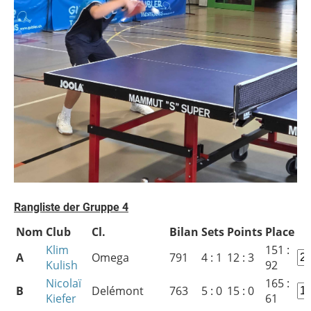
Rangliste der Gruppe
4
Nom
Club
Cl.
Bilan
Sets
Points
Place
Klim
151 :
A
Omega
791
4 : 1
12 : 3
Kulish
92
Nicolaï
165 :
B
Delémont
763
5 : 0
15 : 0
Kiefer
61