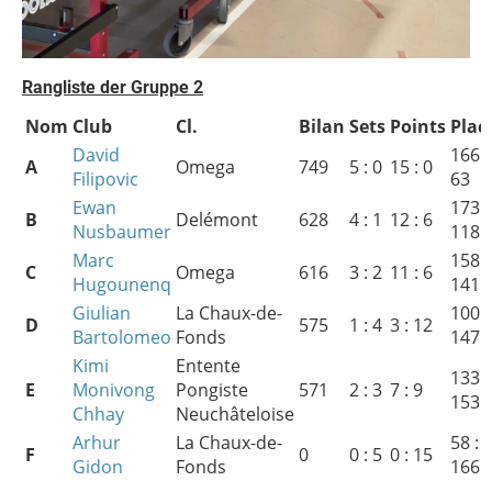
Rangliste der Gruppe
2
Nom
Club
Cl.
Bilan
Sets
Points
Plac
David
166 :
A
Omega
749
5 : 0
15 : 0
Filipovic
63
Ewan
173 :
B
Delémont
628
4 : 1
12 : 6
Nusbaumer
118
Marc
158 :
C
Omega
616
3 : 2
11 : 6
Hugounenq
141
Giulian
La Chaux-de-
100 :
D
575
1 : 4
3 : 12
Bartolomeo
Fonds
147
Kimi
Entente
133 :
E
Monivong
Pongiste
571
2 : 3
7 : 9
153
Chhay
Neuchâteloise
Arhur
La Chaux-de-
58 :
F
0
0 : 5
0 : 15
Gidon
Fonds
166