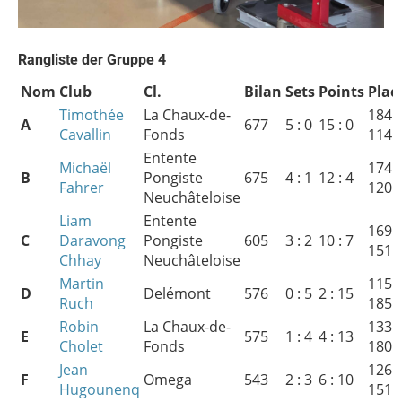
Rangliste der Gruppe 4
Nom
Club
Cl.
Bilan
Sets
Points
Plac
Timothée
La Chaux-de-
184 :
A
677
5 : 0
15 : 0
Cavallin
Fonds
114
Entente
Michaël
174 :
B
Pongiste
675
4 : 1
12 : 4
Fahrer
120
Neuchâteloise
Liam
Entente
169 :
C
Daravong
Pongiste
605
3 : 2
10 : 7
151
Chhay
Neuchâteloise
Martin
115 :
D
Delémont
576
0 : 5
2 : 15
Ruch
185
Robin
La Chaux-de-
133 :
E
575
1 : 4
4 : 13
Cholet
Fonds
180
Jean
126 :
F
Omega
543
2 : 3
6 : 10
Hugounenq
151