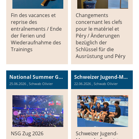
Fin des vacances et
Changements
reprise des
concernant les clefs
entraînements / Ende
pour le matériel et
der Ferien und
Péry / Änderungen
Wiederaufnahme des
bezüglich der
Trainings
Schlüssel für die
Ausrüstung und Péry
National Summer Games Zug 2026, le film / der Film
Schweizer Jugend-Mannschaftsmeisterschaften 2026 in Neuhausen, von 20. bis 21.06.2026
25.06.2026
, Schwab Olivier
22.06.2026
, Schwab Olivier
NSG Zug 2026
Schweizer Jugend-