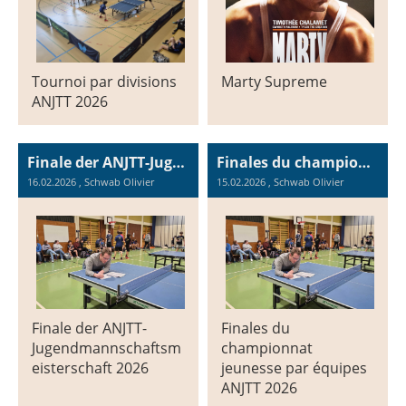
Tournoi par divisions
Marty Supreme
ANJTT 2026
Finale der ANJTT-Jugendmannschaftsmeisterschaft: hervorragende Leistungen unserer Spielerinnen und Spieler
Finales du championnat jeunesse par équipes ANJTT: superbes prestations de nos joueuses/joueurs
16.02.2026
, Schwab Olivier
15.02.2026
, Schwab Olivier
Finale der ANJTT-
Finales du
Jugendmannschaftsm
championnat
eisterschaft 2026
jeunesse par équipes
ANJTT 2026