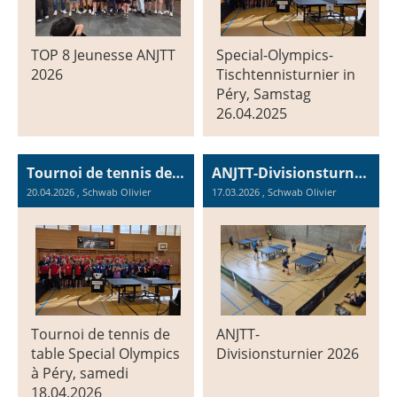
TOP 8 Jeunesse ANJTT
Special-Olympics-
2026
Tischtennisturnier in
Péry, Samstag
26.04.2025
Tournoi de tennis de table Special Olympics à Péry, le samedi 26.04.2025
ANJTT-Divisionsturnier 2026
20.04.2026
, Schwab Olivier
17.03.2026
, Schwab Olivier
Tournoi de tennis de
ANJTT-
table Special Olympics
Divisionsturnier 2026
à Péry, samedi
18.04.2026