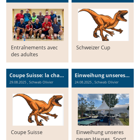
Entraînements avec
Schweizer Cup
des adultes
Coupe Suisse: la chasse aux Raptors est ouverte
Einweihung unseres neuen Hauses „Sport fabrique“
29.08.2025
, Schwab Olivier
24.08.2025
, Schwab Olivier
Coupe Suisse
Einweihung unseres
neuen Hauses „Sport