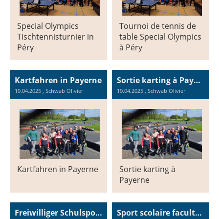
Special Olympics
Tournoi de tennis de
Tischtennisturnier in
table Special Olympics
Péry
à Péry
Kartfahren in Payerne
Sortie karting à Payerne
19.04.2025
, Schwab Olivier
19.04.2025
, Schwab Olivier
Kartfahren in Payerne
Sortie karting à
Payerne
Freiwilliger Schulsport Winter 2024-2025
Sport scolaire facultatif hiver 2024-2025