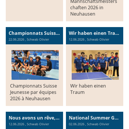
Mannschaftsmeisters
chaften 2026 in
Neuhausen
Championnats Suisse Jeunesse par équipes 2026 à Neuhausen, du 20 au 21.06.2026
Wir haben einen Traum, Malmö in September 2026
22.06.2026
, Schwab Olivier
12.06.2026
, Schwab Olivier
Championnats Suisse
Wir haben einen
Jeunesse par équipes
Traum
2026 à Neuhausen
Nous avons un rêve, Malmö en septembre 2026
National Summer Games Zug 2026
12.06.2026
, Schwab Olivier
02.06.2026
, Schwab Olivier