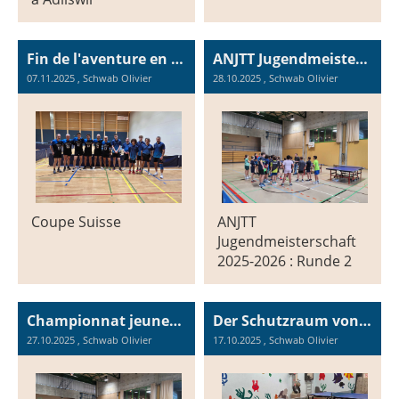
Fin de l'aventure en coupe Suisse
ANJTT Jugendmeisterschaft 2025-2026 : Runde 2
07.11.2025
, Schwab Olivier
28.10.2025
, Schwab Olivier
Coupe Suisse
ANJTT
Jugendmeisterschaft
2025-2026 : Runde 2
Championnat jeunesse ANJTT 2025-2026 : Tour 2
Der Schutzraum von Péry
27.10.2025
, Schwab Olivier
17.10.2025
, Schwab Olivier