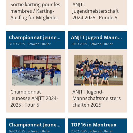
Sortie karting pour les
ANJTT
membres / Karting-
Jugendmeisterschaft
Ausflug für Mitglieder
2024-2025 : Runde 5
Championnat jeunesse ANJTT 2024-2025 : Tour 5
ANJTT Jugend-Mannschaftsmeisterschaften 2025
31.03.2025
, Schwab Olivier
10.03.2025
, Schwab Olivier
Championnat
ANJTT Jugend-
jeunesse ANJTT 2024-
Mannschaftsmeisters
2025 : Tour 5
chaften 2025
Championnat Jeunesse ANJTT 2025 par équipes
TOP16 in Montreux
09.03.2025
, Schwab Olivier
23.02.2025
, Schwab Olivier