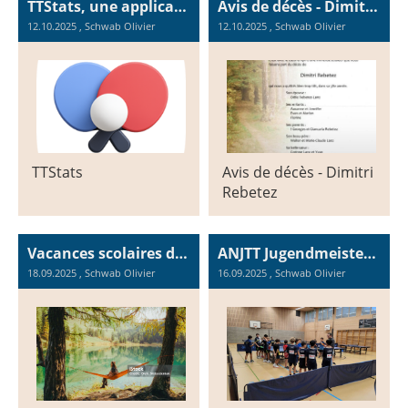
TTStats, une application pour ceux qui veulent tout savoir sur leurs performances
Avis de décès - Dimitri Rebetez
12.10.2025
, Schwab Olivier
12.10.2025
, Schwab Olivier
TTStats
Avis de décès - Dimitri
Rebetez
Vacances scolaires d'automne pour le tennis de table au CTT Omega Bienne / Herbstferien für Tischtennis am TTC Omega Biel
ANJTT Jugendmeisterschaft 2025-2026 : Runde 1
18.09.2025
, Schwab Olivier
16.09.2025
, Schwab Olivier