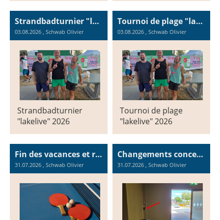
Strandbadturnier "lakelive" 2026
Tournoi de plage "lakelive" 2026
03.08.2026
, Schwab Olivier
03.08.2026
, Schwab Olivier
Strandbadturnier
Tournoi de plage
"lakelive" 2026
"lakelive" 2026
Fin des vacances et reprise des entraînements / Ende der Ferien und Wiederaufnahme des Trainings
Changements concernant les clefs pour le matériel et Péry / Änderungen bezüglich der Schlüssel für die Ausrüstung und Péry
31.07.2026
, Schwab Olivier
31.07.2026
, Schwab Olivier