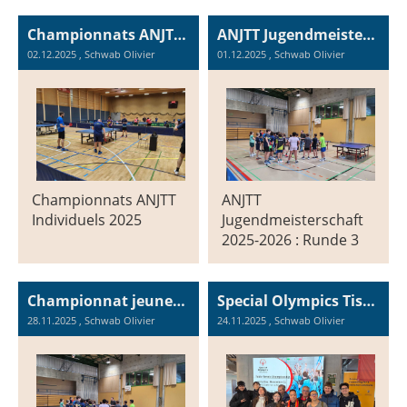
Championnats ANJTT Individuels 2025, 29 et 30 novembre 2025
ANJTT Jugendmeisterschaft 2025-2026 : Runde 3
02.12.2025
, Schwab Olivier
01.12.2025
, Schwab Olivier
Championnats ANJTT
ANJTT
Individuels 2025
Jugendmeisterschaft
2025-2026 : Runde 3
Championnat jeunesse ANJTT 2025-2026 : Tour 3
Special Olympics Tischtennisturnier vom 22. November 2025 in Adliswil
28.11.2025
, Schwab Olivier
24.11.2025
, Schwab Olivier