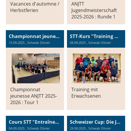
Vacances d'automne /
ANJTT
Herbstferien
Jugendmeisterschaft
2025-2026 : Runde 1
Championnat jeunesse ANJTT 2025-2026 : Tour 1
STT-Kurs "Training mit Erwachsenen"
15.09.2025
, Schwab Olivier
04.09.2025
, Schwab Olivier
Championnat
Training mit
jeunesse ANJTT 2025-
Erwachsenen
2026 : Tour 1
Cours STT "Entraînements avec des adultes"
Schweizer Cup: Die Jagd auf die Raptors ist eröffnet
04.09.2025
, Schwab Olivier
29.08.2025
, Schwab Olivier