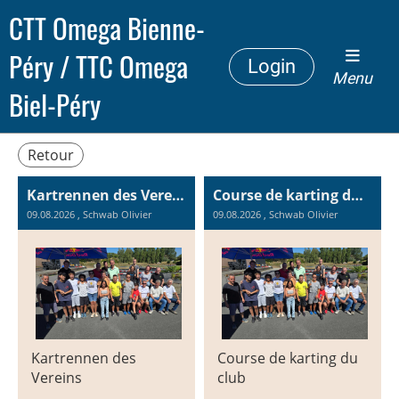
CTT Omega Bienne-
Péry / TTC Omega
Login
Menu
Biel-Péry
Retour
Kartrennen des Vereins
Course de karting du club
09.08.2026
, Schwab Olivier
09.08.2026
, Schwab Olivier
Kartrennen des
Course de karting du
Vereins
club