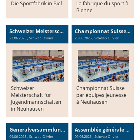
Die Sportfabrik in Biel
La fabrique du sport à
Bienne
Schweizer Meisterschaft für Jugendmannschaften in Neuhausen am 21 und 22 Juni 2025
Championnat Suisse par équipes jeunesse à Neuhausen les 21 et 22 juin 2025
23.06.2025
, Schwab Olivier
23.06.2025
, Schwab Olivier
Schweizer
Championnat Suisse
Meisterschaft für
par équipes jeunesse
Jugendmannschaften
à Neuhausen
in Neuhausen
Generalversammlung des Vereins 2025
Assemblée générale du club 2025
09.06.2025
, Schwab Olivier
09.06.2025
, Schwab Olivier