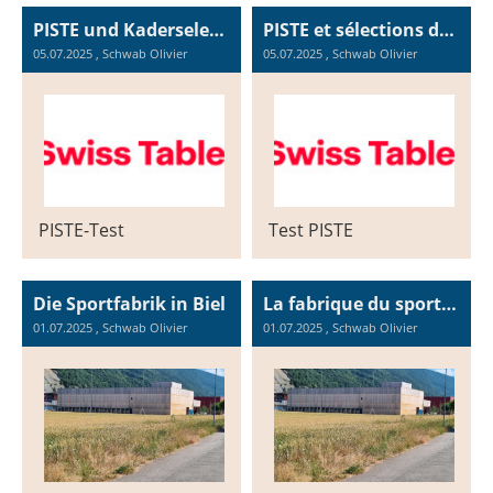
PISTE und Kaderselektionen STT 2025-26
PISTE et sélections des cadres STT 2025-26
05.07.2025
, Schwab Olivier
05.07.2025
, Schwab Olivier
PISTE-Test
Test PISTE
Die Sportfabrik in Biel
La fabrique du sport à Bienne
01.07.2025
, Schwab Olivier
01.07.2025
, Schwab Olivier