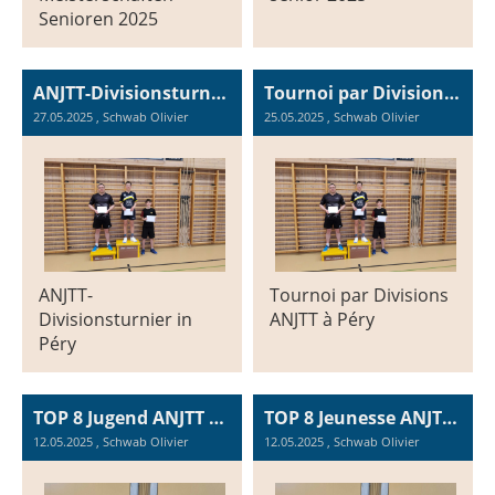
Senioren 2025
ANJTT-Divisionsturnier in Péry, Samstag, 24.05.2025
Tournoi par Divisions ANJTT à Péry, samedi 24.05.2025
27.05.2025
, Schwab Olivier
25.05.2025
, Schwab Olivier
ANJTT-
Tournoi par Divisions
Divisionsturnier in
ANJTT à Péry
Péry
TOP 8 Jugend ANJTT 2025 in Delémont
TOP 8 Jeunesse ANJTT 2025 à Delémont
12.05.2025
, Schwab Olivier
12.05.2025
, Schwab Olivier