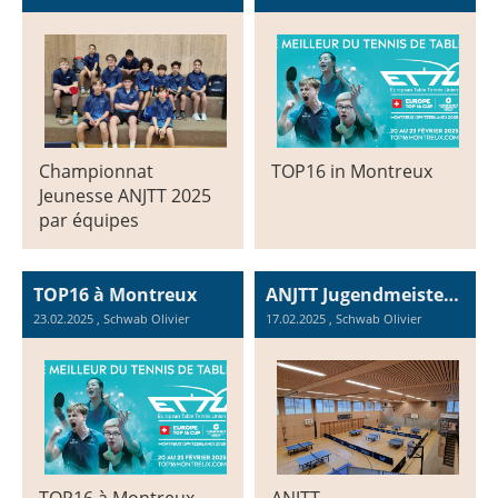
Championnat
TOP16 in Montreux
Jeunesse ANJTT 2025
par équipes
TOP16 à Montreux
ANJTT Jugendmeisterschaft 2024-2025: Runde 4
23.02.2025
, Schwab Olivier
17.02.2025
, Schwab Olivier
TOP16 à Montreux
ANJTT