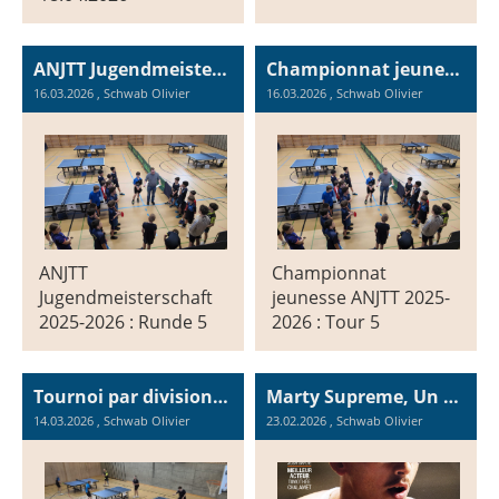
ANJTT Jugendmeisterschaft 2025-2026 : Runde 5
Championnat jeunesse ANJTT 2025-2026 : Tour 5
16.03.2026
, Schwab Olivier
16.03.2026
, Schwab Olivier
ANJTT
Championnat
Jugendmeisterschaft
jeunesse ANJTT 2025-
2025-2026 : Runde 5
2026 : Tour 5
Tournoi par divisions ANJTT 2026
Marty Supreme, Un film et une action de STT / Ein Film und eine Aktion von STT
14.03.2026
, Schwab Olivier
23.02.2026
, Schwab Olivier