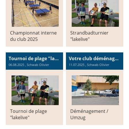
Championnat interne
Strandbadturnier
du club 2025
"lakelive"
Tournoi de plage "lakelive"
Votre club déménage / Ihr Club zieht um
06.08.2025
, Schwab Olivier
11.07.2025
, Schwab Olivier
Tournoi de plage
Déménagement /
"lakelive"
Umzug