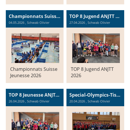
Championnats Suisse Jeunesse 2026 à Neuhausen, les 2 et 3 mai 2026
TOP 8 Jugend ANJTT 2026 in Le Landeron
04.05.2026
, Schwab Olivier
27.04.2026
, Schwab Olivier
Championnats Suisse
TOP 8 Jugend ANJTT
Jeunesse 2026
2026
TOP 8 Jeunesse ANJTT 2026 au Landeron
Special-Olympics-Tischtennisturnier in Péry, Samstag 26.04.2025
26.04.2026
, Schwab Olivier
20.04.2026
, Schwab Olivier