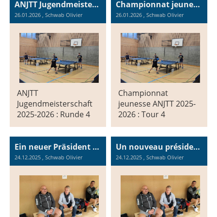
ANJTT Jugendmeisterschaft 2025-2026 : Runde 4
Championnat jeunesse ANJTT 2025-2026 : Tour 4
26.01.2026
, Schwab Olivier
26.01.2026
, Schwab Olivier
ANJTT
Championnat
Jugendmeisterschaft
jeunesse ANJTT 2025-
2025-2026 : Runde 4
2026 : Tour 4
Ein neuer Präsident und eine neue technische Leiterin für die ANJTT
Un nouveau président et une nouvelle responsable technique pour l'ANJTT
24.12.2025
, Schwab Olivier
24.12.2025
, Schwab Olivier