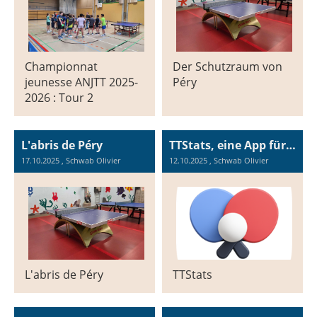
Championnat
Der Schutzraum von
jeunesse ANJTT 2025-
Péry
2026 : Tour 2
L'abris de Péry
TTStats, eine App für alle, die alles über ihre Leistungen wissen wollen
17.10.2025
, Schwab Olivier
12.10.2025
, Schwab Olivier
L'abris de Péry
TTStats