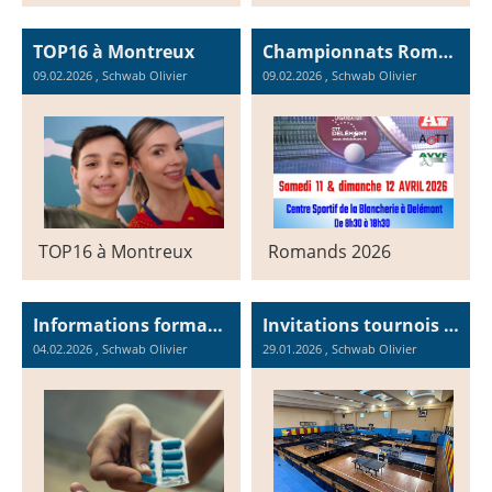
TOP16 à Montreux
Championnats Romands de tennis de table 2026 à Delémont / Romandie-Meisterschaften im Tischtennis 2026 in Delémont
09.02.2026
, Schwab Olivier
09.02.2026
, Schwab Olivier
TOP16 à Montreux
Romands 2026
Informations formations antidopage / Informationen Anti-Doping Schulungen
Invitations tournois de tennis de table / Einladungen zu Tischtennisturnieren
04.02.2026
, Schwab Olivier
29.01.2026
, Schwab Olivier