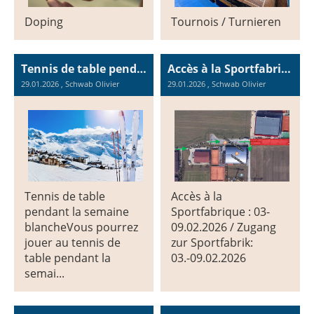
Doping
Tournois / Turnieren
Tennis de table pendant la semaine blanche / Tischtennis während der Winterferienwoche
Accès à la Sportfabrique : 03-09.02.2026 / Zugang zur Sportfabrik: 03.-09.02.2026
29.01.2026
, Schwab Olivier
29.01.2026
, Schwab Olivier
Tennis de table
Accès à la
pendant la semaine
Sportfabrique : 03-
blancheVous pourrez
09.02.2026 / Zugang
jouer au tennis de
zur Sportfabrik:
table pendant la
03.-09.02.2026
semai...