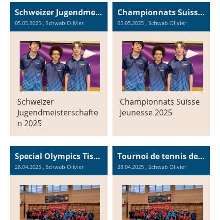
Schweizer Jugendmeisterschaften 2025 in Schaffhausen, Sonntag, 4.05.2025
Championnats Suisse Jeunesse 2025 à Schaffhouse, le dimanche 4.05.2025
05.05.2025
, Schwab Olivier
05.05.2025
, Schwab Olivier
Schweizer
Championnats Suisse
Jugendmeisterschafte
Jeunesse 2025
n 2025
Special Olympics Tischtennisturnier in Péry, Samstag 26.04.2025
Tournoi de tennis de table Special Olympics à Péry, le samedi 26.04.2025
28.04.2025
, Schwab Olivier
28.04.2025
, Schwab Olivier