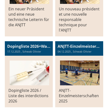
Ein neuer Präsident
Un nouveau président
und eine neue
et une nouvelle
technische Leiterin für
responsable
die ANJTT
technique pour
l'ANJTT
Dopingliste 2026+Warnung vor «Wundermitteln» / Liste des interdictions 2026+Mise en garde contre les «produits miracles»
ANJTT-Einzelmeisterschaften 2025, 29. und 30. November 2025
17.12.2025
, Schwab Olivier
04.12.2025
, Schwab Olivier
Dopingliste 2026 /
ANJTT-
Liste des interdictions
Einzelmeisterschaften
2026
2025