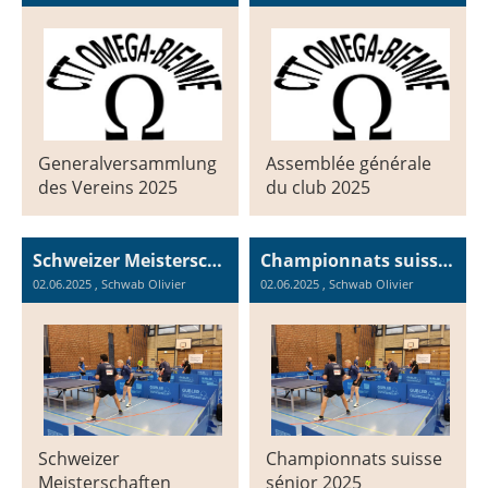
Generalversammlung
Assemblée générale
des Vereins 2025
du club 2025
Schweizer Meisterschaften Senioren 2025 in Schaffhausen
Championnats suisse sénior 2025 à Schaffhouse
02.06.2025
, Schwab Olivier
02.06.2025
, Schwab Olivier
Schweizer
Championnats suisse
Meisterschaften
sénior 2025