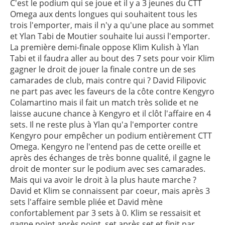
C'est le podium qui se joue et il y a 3 jeunes du CTT
Omega aux dents longues qui souhaitent tous les
trois l'emporter, mais il n'y a qu'une place au sommet
et Ylan Tabi de Moutier souhaite lui aussi l'emporter.
La première demi-finale oppose Klim Kulish à Ylan
Tabi et il faudra aller au bout des 7 sets pour voir Klim
gagner le droit de jouer la finale contre un de ses
camarades de club, mais contre qui ? David Filipovic
ne part pas avec les faveurs de la côte contre Kengyro
Colamartino mais il fait un match très solide et ne
laisse aucune chance à Kengyro et il clôt l'affaire en 4
sets. Il ne reste plus à Ylan qu'a l'emporter contre
Kengyro pour empêcher un podium entièrement CTT
Omega. Kengyro ne l'entend pas de cette oreille et
après des échanges de très bonne qualité, il gagne le
droit de monter sur le podium avec ses camarades.
Mais qui va avoir le droit à la plus haute marche ?
David et Klim se connaissent par coeur, mais après 3
sets l'affaire semble pliée et David mène
confortablement par 3 sets à 0. Klim se ressaisit et
gagne point après point, set après set et finit par