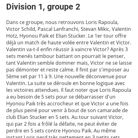
Division 1, groupe 2
Dans ce groupe, nous retrouvons Loris Rapoula,
Victor Schild, Pascal Lanfranchi, Stevan Mikic, Valentin
Hotz, Hyonou Paik et Elian Stucker. Le 1er tour offre
déjà un match de haute volée entre Valentin et Victor.
Valentin va-t-il enfin réussir à vaincre Victor? Après 3
sets menés tambour battant on pourrait le penser,
tant Valentin semble dominer mais, Victor ne se laisse
pas démonter et reste calme. Il finit par s'imposer au
5ème set par 11 à 9. Une nouvelle déconvenue pour
Valentin. La suite se déroule en bonne logique avec
les victoires attendues. Il faut noter que Loris Rapoula
a eu besoin de 5 sets pour se débarrasser d'un
Hyonou Paik très accrocheur et que Victor a une fois
de plus peiné pour venir à bout de son camarade de
club Elian Stucker en 5 sets. Au tour suivant Victor,
qui par 2 fois a frôlé la défaite, ne peut éviter de
perdre en 5 sets contre Hyonou Paik. Au même
instant Loris perd très nettement en 3 petits sets